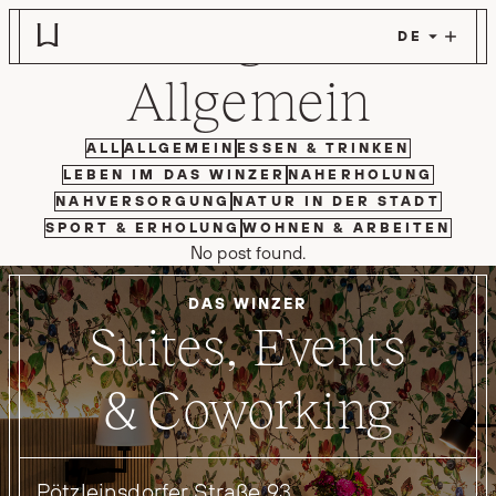
Kategorie:
Zum Hauptinhalt springen
Allgemein
FILTER BY
FILTER BY
FILTER BY
ALL
ALLGEMEIN
ESSEN & TRINKEN
FILTER BY
FILTER BY
LEBEN IM DAS WINZER
NAHERHOLUNG
FILTER BY
FILTER BY
NAHVERSORGUNG
NATUR IN DER STADT
FILTER BY
FILTER BY
SPORT & ERHOLUNG
WOHNEN & ARBEITEN
No post found.
DAS WINZER
Suites, Events
& Coworking
Pötzleinsdorfer Straße 93