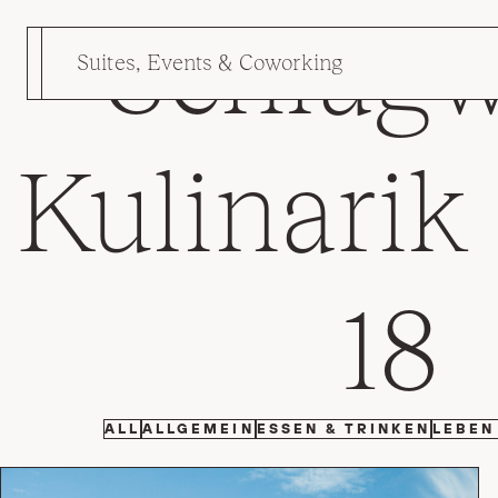
Schlagw
Zum Hauptinhalt springen
Suites, Events & Coworking
Kulinarik
18
FILTER BY
FILTER BY
FILTER BY
ALL
ALLGEMEIN
ESSEN & TRINKEN
LEBEN