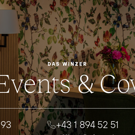
DAS WINZER
 Events & C
 93
+43 1 894 52 51