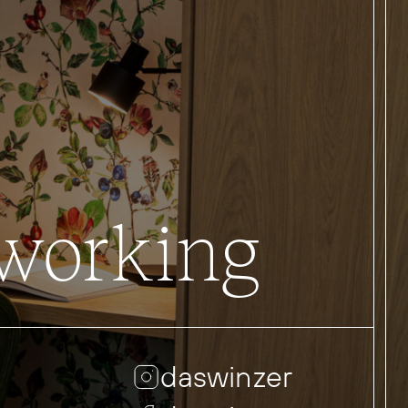
oworking
daswinzer