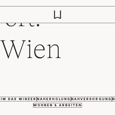
ort:
 Wien
FILTER BY
FILTER BY
FILTER BY
 IM DAS WINZER
NAHERHOLUNG
NAHVERSORGUNG
N
FILTER BY
WOHNEN & ARBEITEN