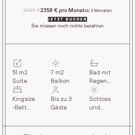
2649 €
2358 € pro Monat
ab 3 Monaten
JETZT BUCHEN
Sie müssen noch nichts bezahlen
und
Einzelzi
51 m2
7 m2
Bad mit
mmer
Suite
Balkon
Regend
usche
Kingsize
Bis zu 3
Schloss
-Bett
Gäste
und
Gartenbl
ick