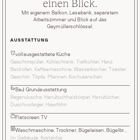
einen Blick.
Mit eigenem Balkon, Lesebank, separatem
Arbeitszimmer und Blick auf das
Geymüllerschlössel.
AUSSTATTUNG
vollausgestattete Küche
Geschirrspüler, Kühlschrank, Tiefkühler, Herd,
Backofen, Kaffeemaschine, Wasserkocher, Toaster,
Geschirr, Töpfe, Pfannen, Kochutensilien
Bad Grundausstattung
Regendusche, Handtuchheizkörper, Handtücher,
Duschvorleger, Haarföhn
Flatscreen TV
Waschmaschine, Trockner, Bügeleisen, Bügelbrett
im Gebäude: Kostenlos