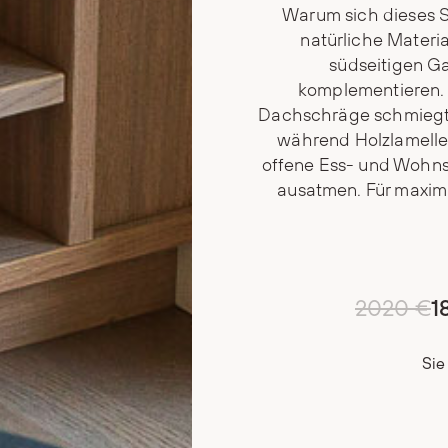
Warum sich dieses S
natürliche Materi
südseitigen Ga
komplementieren. 
Dachschräge schmiegt s
während Holzlamelle
offene Ess- und Wohnsi
ausatmen. Für maxim
2020 €
1
Sie