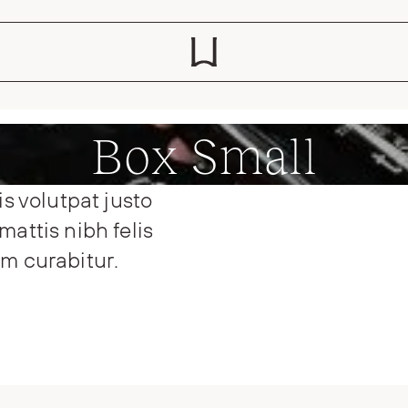
Box Small
is volutpat justo
attis nibh felis
m curabitur.