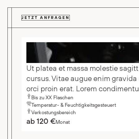
Zum Hauptinhalt springen
JETZT ANFRAGEN
Ut platea et massa molestie sagitt
cursus. Vitae augue enim gravida m
orci proin erat. Lorem condimentu
Bis zu XX Flaschen
Temperatur- & Feuchtigkeitsgesteuert
Verkostungsbereich
ab 120 €
Monat